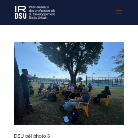
DSU péi photo 3